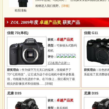
2009年达成。与此同时，一些试探未来数码相机发展的产品
相继进入我们视野。
[详细]
欧阳潼舢
ZOL 2009年度
卓越产品奖
获奖产品
佳能 7D(单机)
佳能 G11
卓越产品奖
获奖：
类型：
可换镜头式数码
相机
评分：
153名用户点评>>
获奖理由：
作为镇守万元关口的猛将，佳能赋予了
获奖理由：
出色的
7D“七双绝技”，让它成为这个价位相机中硬件参数最
系延续了其消费级
强，功能最为先进的个体。在7D身上，我们看到了最
精尖的影像技术和佳能独……
[详细]
尼康 D3S
尼康 D3S
卓越产品奖
获奖：
类型：
单反相机