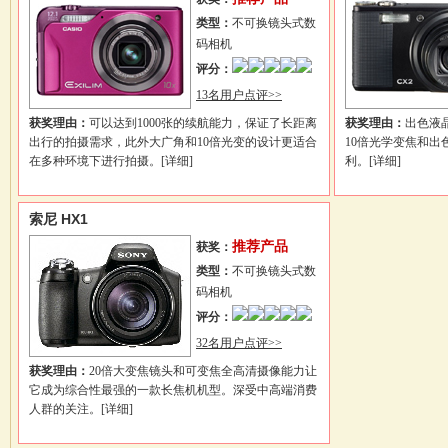
类型：
不可换镜头式数
码相机
评分：
13名用户点评>>
获奖理由：
可以达到1000张的续航能力，保证了长距离
获奖理由：
出色液
出行的拍摄需求，此外大广角和10倍光变的设计更适合
10倍光学变焦和
在多种环境下进行拍摄。
[详细]
利。
[详细]
索尼 HX1
推荐产品
获奖：
类型：
不可换镜头式数
码相机
评分：
32名用户点评>>
获奖理由：
20倍大变焦镜头和可变焦全高清摄像能力让
它成为综合性最强的一款长焦机机型。深受中高端消费
人群的关注。
[详细]