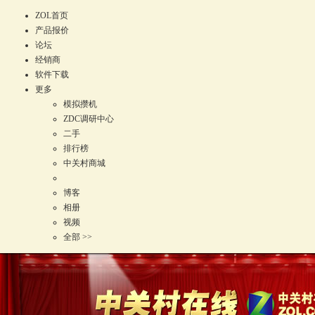
ZOL首页
产品报价
论坛
经销商
软件下载
更多
模拟攒机
ZDC调研中心
二手
排行榜
中关村商城
博客
相册
视频
全部 >>