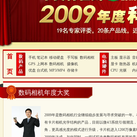
首
手机
笔记本
移动硬盘
手写板
数码相框
主板
显示器
音
GPS
上网本
数码相机
摄像机
显卡
散热器
机
页
优盘
台式机
MP3/MP4
存储卡
CPU
光驱
内
数码相机年度大奖
2009年是数码相机行业继续稳步发展与寻求突破的一年
有卡片相机光学结构的产品，目前以微4/3系统引领潮流，
角，更高感光度的模式进行升级，卡片机进入1200万像素