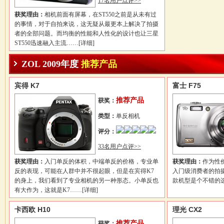
17名用户点评>>
获奖理由：
相机前面有屏幕，在ST550之前是从未有过
的事情，对于自拍来说，这无疑从最更本上解决了拍摄
者的全部问题。而均衡的性能和人性化的设计也让三星
ST550迅速融入主流……
[详细]
ZOL 2009年度
推荐产品
宾得 K7
富士 F75
推荐产品
获奖：
类型：
单反相机
评分：
33名用户点评>>
获奖理由：
入门单反的体积，中端单反的价格，专业单
获奖理由：
作为性
反的表现，可能在人群中并不很起眼，但是在宾得K7
入门级消费者的拍
的身上，我们看到了专业相机的另一种形态。小单反也
款机型是个不错的
有大作为，这就是K7……
[详细]
卡西欧 H10
理光 CX2
推荐产品
获奖：