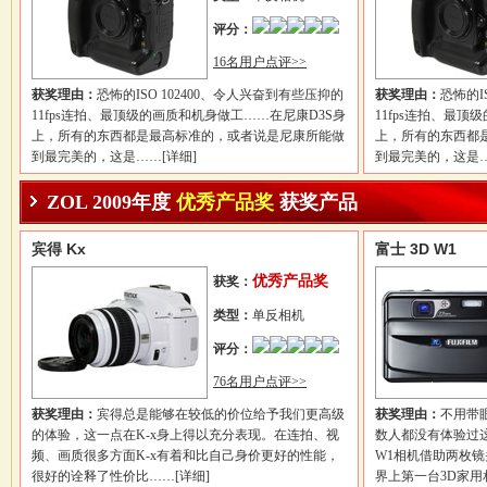
评分：
16名用户点评>>
获奖理由：
恐怖的ISO 102400、令人兴奋到有些压抑的
获奖理由：
恐怖的I
11fps连拍、最顶级的画质和机身做工……在尼康D3S身
11fps连拍、最
上，所有的东西都是最高标准的，或者说是尼康所能做
上，所有的东西都
到最完美的，这是……
[详细]
到最完美的，这是
ZOL 2009年度
优秀产品奖
获奖产品
宾得 Kx
富士 3D W1
优秀产品奖
获奖：
类型：
单反相机
评分：
76名用户点评>>
获奖理由：
宾得总是能够在较低的价位给予我们更高级
获奖理由：
不用带
的体验，这一点在K-x身上得以充分表现。在连拍、视
数人都没有体验过这
频、画质很多方面K-x有着和比自己身价更好的性能，
W1相机借助两枚
很好的诠释了性价比……
[详细]
界上第一台3D家用