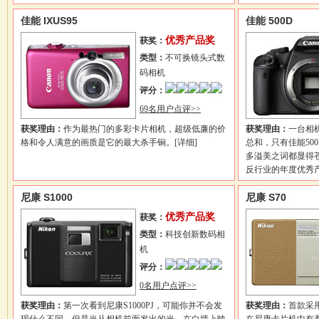
佳能 IXUS95
佳能 500D
优秀产品奖
获奖：
类型：
不可换镜头式数
码相机
评分：
69名用户点评>>
获奖理由：
作为最热门的多彩卡片相机，超级低廉的价
获奖理由：
一台相
格和令人满意的画质是它的最大杀手锏。
[详细]
总和，只有佳能50
多溢美之词都显得苍
反行业的年度优秀
尼康 S1000
尼康 S70
优秀产品奖
获奖：
类型：
科技创新数码相
机
评分：
0名用户点评>>
获奖理由：
第一次看到尼康S1000PJ，可能你并不会发
获奖理由：
首款采