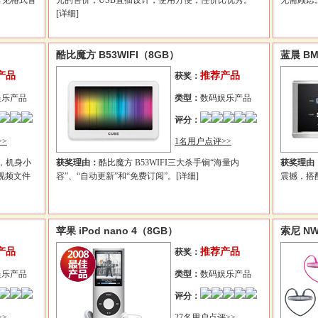
常见格式音
元的售价，USB直插设计，使用方便，性价比优秀。
无需顾虑
[详细]
酷比魔方 B53WIFI（8GB）
蓝晨 BM
产品
推荐产品
获奖：
娱乐产品
类型：
数码娱乐产品
评分：
>
1名用户点评>>
幕，机身小
获奖理由：
酷比魔方 B53WIFI三大杀手锏“海量内
获奖理由
的视频文件
容”、“自动更新”和“免费订阅”。
[详细]
震撼，搭
苹果 iPod nano 4（8GB）
索尼 NW
产品
推荐产品
获奖：
娱乐产品
类型：
数码娱乐产品
评分：
>
27名用户点评>>