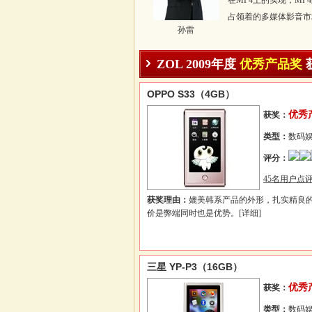
在MP4上的实现，MP
占领着的多媒体影音市
孙雷
ZOL 2009年度
优秀产品奖
OPPO S33（4GB）
优秀
获奖：
类型：
数码
评分：
45名用户点评
获奖理由：
媲美韩系产品的外形，扎实精良
价是弊端同时也是优势。
[详细]
三星 YP-P3（16GB）
优秀
获奖：
类型：
数码