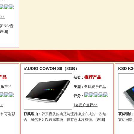
>>
DNSe音
[详细]
iAUDIO COWON S9（8GB）
KSD K
产品
推荐产品
获奖：
娱乐产品
类型：
数码娱乐产品
评分：
>
1名用户点评>>
多种可选彩
获奖理由：
韩系音质的典范与流行操控方式的一次结
获奖理由
合，虽然不足以震撼市场，但有总比没有强。
[详细]
震动回馈