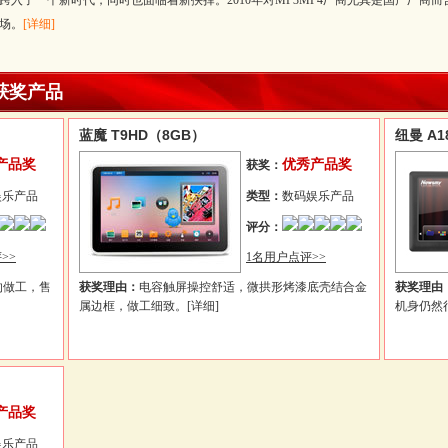
4跨入了一个新时代，同时也面临着新抉择。2010年对MP3MP4厂商尤其是国产厂
场。
[详细]
获奖产品
蓝魔 T9HD（8GB）
纽曼 A1
产品奖
优秀产品奖
获奖：
娱乐产品
类型：
数码娱乐产品
评分：
>>
1名用户点评>>
的做工，售
获奖理由：
电容触屏操控舒适，微拱形烤漆底壳结合金
获奖理由
属边框，做工细致。
[详细]
机身仍然
产品奖
娱乐产品