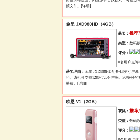
而且价格便宜。内置多种音效模式，可播放
频文件。
[详细]
金星 JXD980HD（4GB）
推荐
获奖：
类型：
数码
评分：
0名用户点评>
获奖理由：
金星 JXD980HD配备4.3英寸屏
巧。该机可支持1280×720分辨率、30帧/秒
播放。
[详细]
欧恩 V1（2GB）
推荐
获奖：
类型：
数码
评分：
0名用户点评>