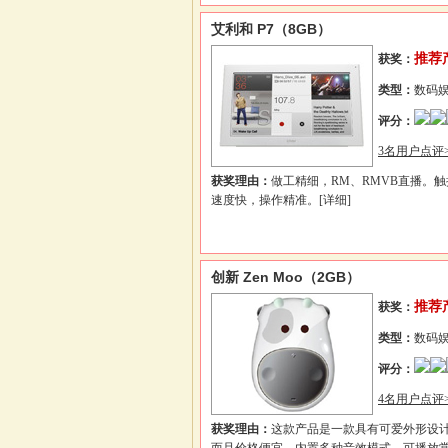
艾利和 P7（8GB）
推荐
获奖：
类型：
数码
评分：
3名用户点评>
获奖理由：
做工精细，RM、RMVB直播。
速度快，操作精准。
[详细]
创新 Zen Moo（2GB）
推荐
获奖：
类型：
数码
评分：
4名用户点评>
获奖理由：
这款产品是一款具有可爱外形设