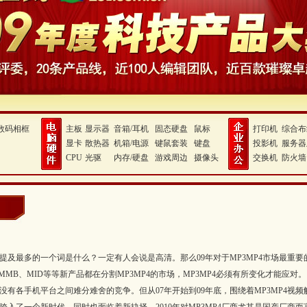
数码相框
主板
显示器
音箱/耳机
固态硬盘
鼠标
打印机
综合布
显卡
散热器
机箱/电源
键鼠套装
键盘
投影机
服务器
CPU
光驱
内存/硬盘
游戏周边
摄像头
交换机
防火墙
中被提及最多的一个词是什么？一定有人会说是高清。那么09年对于MP3MP4市场最
CMMB、MID等等新产品都在分割MP3MP4的市场，MP3MP4必须有所变化才能应对
有各手机平台之间难分难舍的竞争。但从07年开始到09年底，围绕着MP3MP4视频解