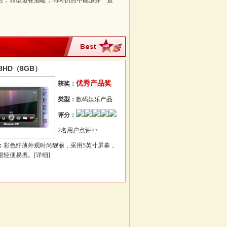
商而言，转型迫在眉睫，同时仍然不能放弃一直
8HD（8GB）
优秀产品奖
获奖：
类型：
数码娱乐产品
评分：
2名用户点评>>
：
彩色纤薄外观时尚靓丽，采用5英寸屏幕，
很轻便易携。
[详细]