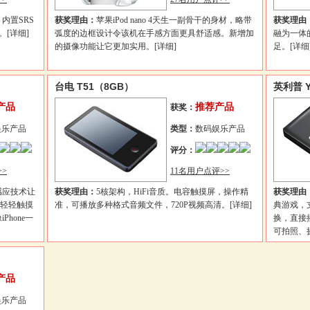
内置SRS
获奖理由：
苹果iPod nano 4天生一副骨干的身材，略带
获奖理由
。
[详细]
弧度的边框设计令该机在手感方面更具舒适感。新增加
融为一体
的摄像功能让它更加实用。
[详细]
足。
[详细
台电 T51（8GB）
英利普 Y
产品
推荐产品
获奖：
娱乐产品
类型：
数码娱乐产品
评分：
>
11名用户点评>>
感应技术让
获奖理由：
5核架构，HiFi音质。电容触摸屏，操作精
获奖理由
指轻轻触摸
准，可播放多种格式音频文件，720P视频高清。
[详细]
典游戏，
hone一
换，直接
可拍照、
产品
娱乐产品