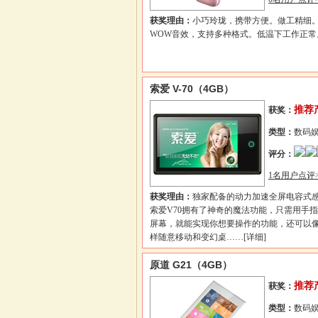
获奖理由：
小巧玲珑，携带方便。做工精细。
WOW音效，支持多种格式。低温下工作正常
索爱 V-70（4GB）
推荐
获奖：
类型：
数码
评分：
1名用户点评>
获奖理由：
独家配备的动力加速全屏电容式
索爱V70拥有了神奇的魔法功能，只需用手
屏幕，就能实现你想要操作的功能，还可以像iP
样随意移动和变幻桌……
[详细]
原道 G21（4GB）
推荐
获奖：
类型：
数码