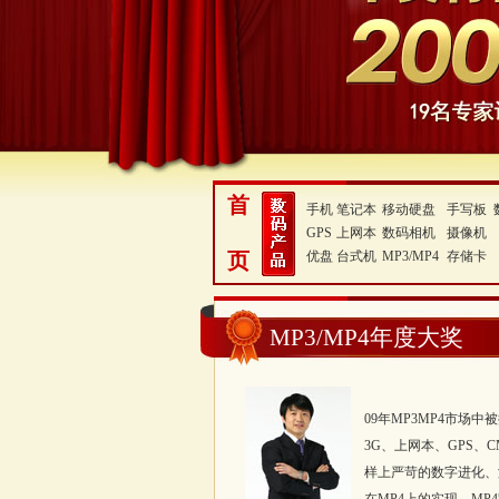
首
手机
笔记本
移动硬盘
手写板
GPS
上网本
数码相机
摄像机
页
优盘
台式机
MP3/MP4
存储卡
MP3/MP4年度大奖
09年MP3MP4市场
3G、上网本、GPS、
样上严苛的数字进化、没