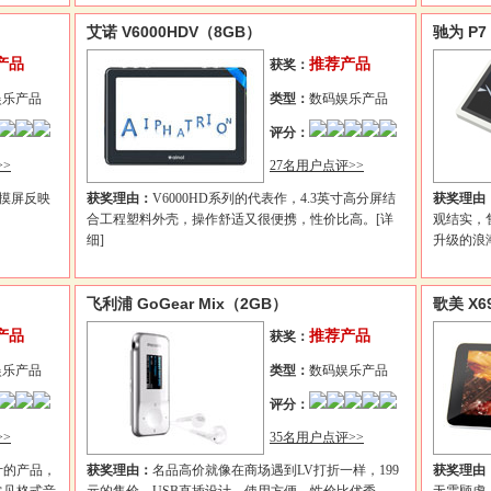
艾诺 V6000HDV（8GB）
驰为 P7
产品
推荐产品
获奖：
娱乐产品
类型：
数码娱乐产品
评分：
>
27名用户点评>>
触摸屏反映
获奖理由：
V6000HD系列的代表作，4.3英寸高分屏结
获奖理由
合工程塑料外壳，操作舒适又很便携，性价比高。
[详
观结实，售
细]
升级的浪
飞利浦 GoGear Mix（2GB）
歌美 X6
产品
推荐产品
获奖：
娱乐产品
类型：
数码娱乐产品
评分：
>
35名用户点评>>
计的产品，
获奖理由：
名品高价就像在商场遇到LV打折一样，199
获奖理由