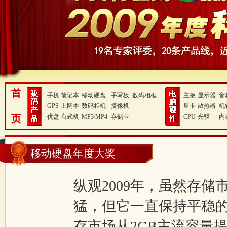
首
手机
笔记本
移动硬盘
手写板
数码相框
主板
显示器
音
GPS
上网本
数码相机
摄像机
显卡
散热器
机
页
优盘
台式机
MP3/MP4
存储卡
CPU
光驱
内
移动硬盘年度大奖
纵观2009年，虽然存
猛，但它一直保持平稳的
存市场从2GB主流容量