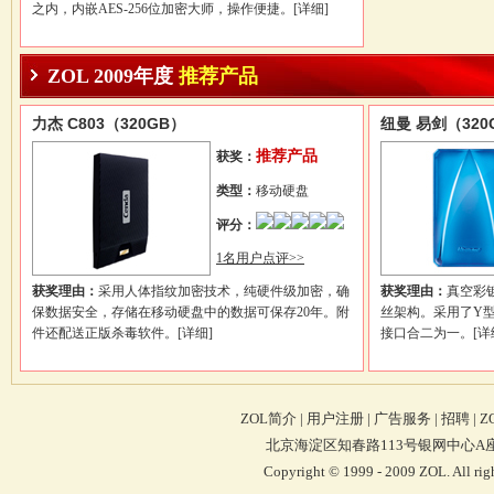
之内，内嵌AES-256位加密大师，操作便捷。
[详细]
ZOL 2009年度
推荐产品
力杰 C803（320GB）
纽曼 易剑（320
推荐产品
获奖：
类型：
移动硬盘
评分：
1名用户点评>>
获奖理由：
采用人体指纹加密技术，纯硬件级加密，确
获奖理由：
真空彩
保数据安全，存储在移动硬盘中的数据可保存20年。附
丝架构。采用了Y型数
件还配送正版杀毒软件。
[详细]
接口合二为一。
[详
ZOL简介
|
用户注册
|
广告服务
|
招聘
|
Z
北京海淀区知春路113号银网中心A座9F 4
Copyright © 1999 - 2009 ZOL. Al