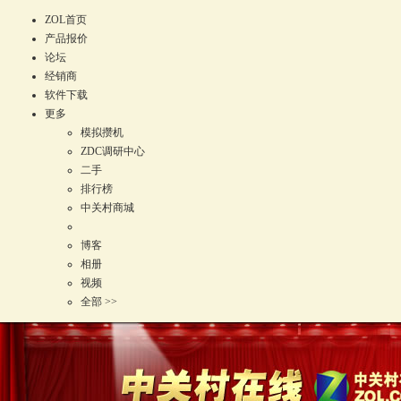
ZOL首页
产品报价
论坛
经销商
软件下载
更多
模拟攒机
ZDC调研中心
二手
排行榜
中关村商城
博客
相册
视频
全部 >>