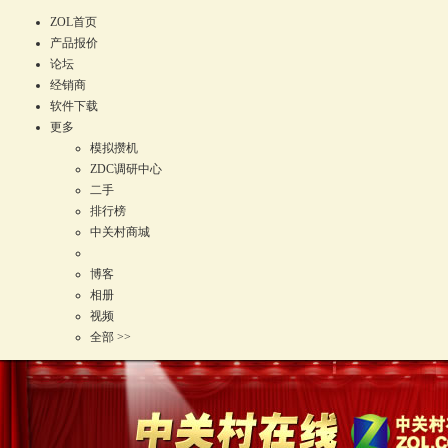
ZOL首页
产品报价
论坛
经销商
软件下载
更多
模拟攒机
ZDC调研中心
二手
排行榜
中关村商城
博客
相册
视频
全部 >>