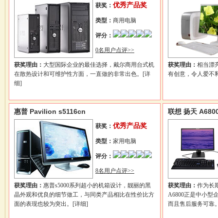
优秀产品奖
获奖：
类型：
商用电脑
评分：
0名用户点评>>
获奖理由：
大型国际企业的最佳选择，戴尔商用台式机
获奖理由：
相当漂
在散热设计和可维护性方面，一直做的非常出色。
[详
有创意，令人爱不
细]
惠普 Pavilion s5116cn
联想 扬天 A680
优秀产品奖
获奖：
类型：
家用电脑
评分：
8名用户点评>>
获奖理由：
惠普s5000系列超小的机箱设计，靓丽的黑
获奖理由：
作为长
晶外观和优良的细节做工，与同类产品相比在性价比方
A6800正是中小
面的表现也较为突出。
[详细]
而且售后服务可靠