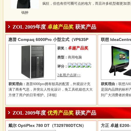
疯狂，但也有些可圈可点的地方，而且许多机型都更加漂
钱翀
ZOL 2009年度
卓越产品奖
获奖产品
惠普 Compaq 6000Pro 小型立式（VP635P
联想 IdeaCent
卓越产品奖
获奖：
类型：
商用电脑
评分：
2名用户点评>>
获奖理由：
惠普6000pro拥有较高的配置，外观设计充
获奖理由：
联想A
满了商务气息，并突出人性化设计，免工具机箱也大大
是国内品牌的标杆
方便了用户的日常维护。
[详细]
到广大消费者的青
ZOL 2009年度
优秀产品奖
获奖产品
戴尔 OptiPlex 780 DT（T329780DTCN）
方正 卓越 E200-