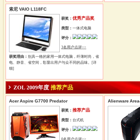
索尼 VAIO L118FC
优秀产品奖
获奖：
类型：
一体式电脑
评分：
3名用户点评>>
获奖理由：
别具一格的家用一体式电脑，纤薄时尚，省
电、静音、省空间，彰显出用户与众不同的品味。
[详
细]
ZOL 2009年度
推荐产品
Acer Aspire G7700 Predator
Alienware Ar
推荐产品
获奖：
类型：
台式机
评分：
0名用户点评>>