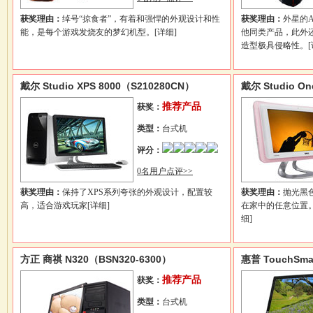
获奖理由：
绰号“掠食者”，有着和强悍的外观设计和性
获奖理由：
外星的A
能，是每个游戏发烧友的梦幻机型。
[详细]
他同类产品，此外
造型极具侵略性。
戴尔 Studio XPS 8000（S210280CN）
戴尔 Studio On
推荐产品
获奖：
类型：
台式机
评分：
0名用户点评>>
获奖理由：
保持了XPS系列夸张的外观设计，配置较
获奖理由：
抛光黑
高，适合游戏玩家
[详细]
在家中的任意位置
细]
方正 商祺 N320（BSN320-6300）
惠普 TouchSmar
推荐产品
获奖：
类型：
台式机