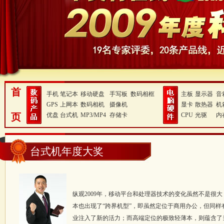
首
手机
笔记本
移动硬盘
手写板
数码相框
主板
显示器
音
GPS
上网本
数码相机
摄像机
显卡
散热器
机
页
优盘
台式机
MP3/MP4
存储卡
CPU
光驱
内
台式机年度大奖
纵观2009年，移动平台和处理器技术的变化虽然不是很
本也出现了“跨界机型”，即虽然定位于商用办公，但同样
业注入了新的活力；而高端定位的极致轻薄本，则蕴含了