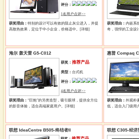
评分：
1名用户点评>>
获奖理由：
特别的设计可以有效的阻止灰尘进入，并提
获奖理由：
内嵌系
高散热效果，定位于中小企业，价格适中。
[详细]
奇，强悍的工业设
海尔 轰天雷 G5-C012
惠普 Compaq C
推荐产品
获奖：
类型：
台式机
评分：
4名用户点评>>
获奖理由：
“巨炮”的另类造型，吸引眼球，提供全方位
获奖理由：
外观朴
的影音体验，适合高端家庭用户。
[详细]
低，适合入门级用
联想 IdeaCentre B505-终结者II
联想 C305-经济
推荐产品
获奖：