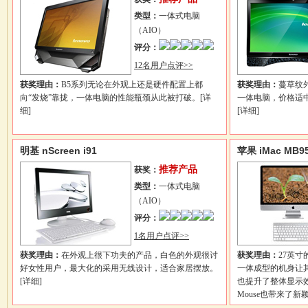
类型：
一体式电脑
（AIO）
评分：
12名用户点评>>
获奖理由：
B5系列无论在外观上还是硬件配置上都
获奖理由：
蔓草纹
向“发烧”靠拢，一体电脑的性能瓶颈从此被打破。
[详
一体电脑，价格适
细]
[详细]
明基 nScreen i91
苹果 iMac MB9
推荐产品
获奖：
类型：
一体式电脑
（AIO）
评分：
1名用户点评>>
获奖理由：
在外观上很下功夫的产品，白色的外观很讨
获奖理由：
27英寸
好女性用户，最大化的采用无线设计，适合家居摆放。
一体成型的机身让
[详细]
也提升了整体显示效
Mouse也带来了新