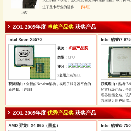
关注的显卡领域，也在经历着更加高速的性能升级，同时凭借
进了显卡行业的进步……
[详细]
冯功
ZOL 2009年度
卓越产品奖
获奖产品
Intel Xeon X5570
Intel 酷睿i7 
卓越产品奖
获奖：
类型：
CPU
评分：
5名用户点评>>
获奖理由：
全新的Nehalem架构，实现了服务器平台的
获奖理由：
酷睿i7
新跨越。
[详细]
的旗舰级产品，全
理器性能之巅。该
频率满足用户所需
ZOL 2009年度
优秀产品奖
获奖产品
AMD 羿龙II X4 965（黑盒）
Intel 酷睿i5 7