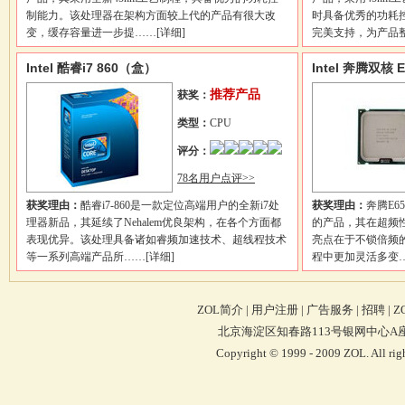
制能力。该处理器在架构方面较上代的产品有很大改
时具备优秀的功耗控
变，缓存容量进一步提……
[详细]
完美支持，为产品
Intel 酷睿i7 860（盒）
Intel 奔腾双核 
推荐产品
获奖：
类型：
CPU
评分：
78名用户点评>>
获奖理由：
酷睿i7-860是一款定位高端用户的全新i7处
获奖理由：
奔腾E6
理器新品，其延续了Nehalem优良架构，在各个方面都
的产品，其在超频
表现优异。该处理具备诸如睿频加速技术、超线程技术
亮点在于不锁倍频
等一系列高端产品所……
[详细]
程中更加灵活多变
ZOL简介
|
用户注册
|
广告服务
|
招聘
|
Z
北京海淀区知春路113号银网中心A座9F 4
Copyright © 1999 - 2009 ZOL. Al