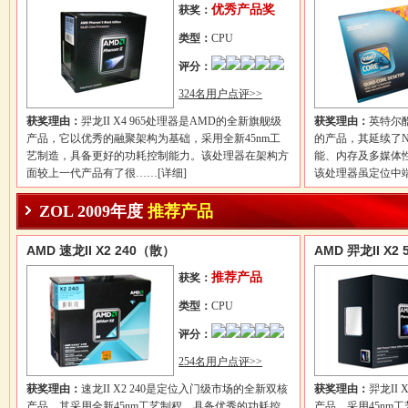
优秀产品奖
获奖：
类型：
CPU
评分：
324名用户点评>>
获奖理由：
羿龙II X4 965处理器是AMD的全新旗舰级
获奖理由：
英特尔酷
产品，它以优秀的融聚架构为基础，采用全新45nm工
的产品，其延续了N
艺制造，具备更好的功耗控制能力。该处理器在架构方
能、内存及多媒体
面较上一代产品有了很……
[详细]
该处理器虽定位中
ZOL 2009年度
推荐产品
AMD 速龙II X2 240（散）
AMD 羿龙II X2
推荐产品
获奖：
类型：
CPU
评分：
254名用户点评>>
获奖理由：
速龙II X2 240是定位入门级市场的全新双核
获奖理由：
羿龙II
产品，其采用全新45nm工艺制程，具备优秀的功耗控
产品，采用45nm