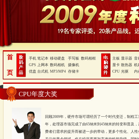
首
手机
笔记本
移动硬盘
手写板
数码相框
主板
显示器
音
GPS
上网本
数码相机
摄像机
显卡
散热器
机
页
优盘
台式机
MP3/MP4
存储卡
CPU
光驱
内
CPU年度大奖
回顾2009年，硬件市场可谓经历了一个时代变迁，制程
年，处理器市场完成了由65纳米到45纳米的转变和普及
费者们需求的提升而被进一步的带动，更多个性化、人性化