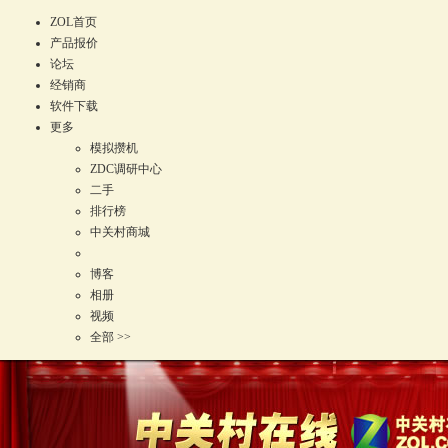
ZOL首页
产品报价
论坛
经销商
软件下载
更多
模拟攒机
ZDC调研中心
二手
排行榜
中关村商城
博客
相册
视频
全部 >>