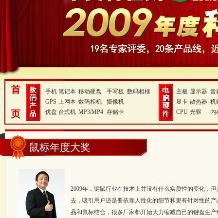
首
手机
笔记本
移动硬盘
手写板
数码相框
主板
显示器
音
GPS
上网本
数码相机
摄像机
显卡
散热器
机
页
优盘
台式机
MP3/MP4
存储卡
CPU
光驱
内
鼠标年度大奖
2009年，键鼠行业在技术上并没有什么实质性的变化，
去，吸引用户还是要依靠人性化的细节和更有针对性的产
品和鼠标结合，很多厂家都开始大力缩减自己的键盘生产