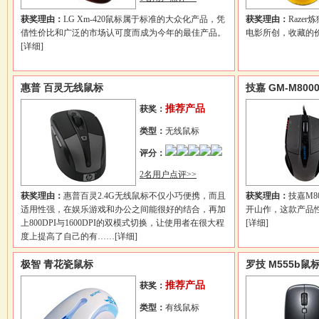
获奖理由：
LG Xm-420鼠标属于标准的大众化产品，凭
获奖理由：
Raze
借性价比和广泛的市场认可度而成为今年的最佳产品。
电影所创，收藏的
[详细]
惠普 百灵无线鼠标
技嘉 GM-M800
推荐产品
获奖：
类型：
无线鼠标
评分：
2名用户点评>>
获奖理由：
惠普百灵2.4G无线鼠标不仅小巧便携，而且
获奖理由：
技嘉M
适用性强，在娱乐游戏和办公之间能很好的结合，再加
开山作，这款产品
上800DPI与1600DPI的双模式切换，让使用者在很大程
[详细]
度上提高了自己的有……
[详细]
极智 青花瓷鼠标
罗技 M555b鼠
推荐产品
获奖：
类型：
有线鼠标