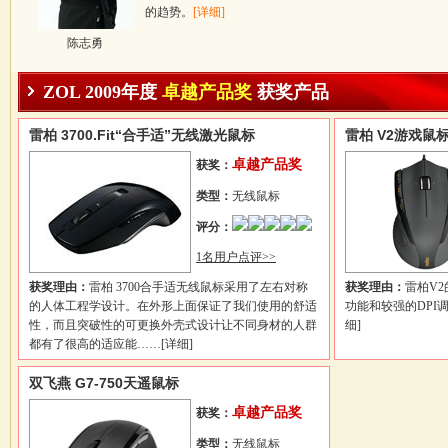
的趋势。
[详细]
陈志勇
ZOL 2009年度
卓越产品奖
获奖产品
雷柏 3700.Fit“合手适”无线激光鼠标
雷柏 V2游戏鼠
卓越产品奖
获奖：
类型：
无线鼠标
评分：
1名用户点评>>
获奖理由：
雷柏 3700合手适无线鼠标采用了左右对称
获奖理由：
雷柏V
的人体工程学设计。在外形上面保证了我们使用的舒适
功能和较强的DPI
性，而且突破性的可更换外壳式设计让不同身材的人群
细]
都有了很高的适应能……
[详细]
双飞燕 G7-750天遥鼠标
卓越产品奖
获奖：
类型：
无线鼠标