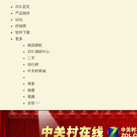
ZOL首页
产品报价
论坛
经销商
软件下载
更多
模拟攒机
ZDC调研中心
二手
排行榜
中关村商城
博客
相册
视频
全部 >>