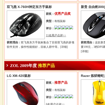
双飞燕 X-760H神定东方手鼠标
新贵 自由豹300
优秀产品奖
获奖：
类型：
有线鼠标
评分：
11名用户点评>>
获奖理由：
双飞燕东方手鼠标集合了目前双飞燕的多项
获奖理由：
这款新
软件支持，操作性能很好，目标人群中等。
[详细]
要199元，3档D
[详细]
ZOL 2009年度
推荐产品
LG XM-420鼠标
Razer 炼狱
推荐产品
获奖：
类型：
有线鼠标
评分：
0名用户点评>>