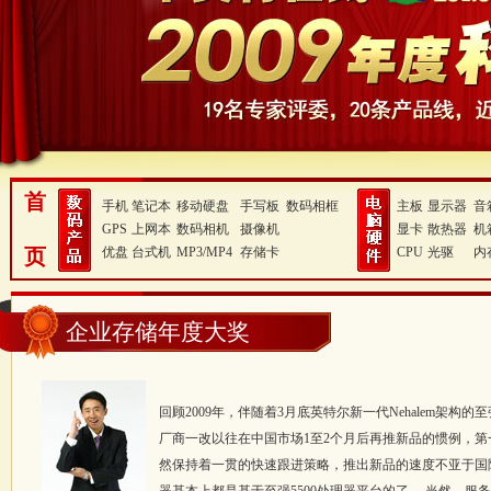
首
手机
笔记本
移动硬盘
手写板
数码相框
主板
显示器
音
GPS
上网本
数码相机
摄像机
显卡
散热器
机
页
优盘
台式机
MP3/MP4
存储卡
CPU
光驱
内
企业存储年度大奖
回顾2009年，伴随着3月底英特尔新一代Nehalem架
厂商一改以往在中国市场1至2个月后再推新品的惯例，第
然保持着一贯的快速跟进策略，推出新品的速度不亚于国际