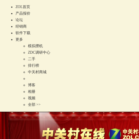
ZOL首页
产品报价
论坛
经销商
软件下载
更多
模拟攒机
ZDC调研中心
二手
排行榜
中关村商城
博客
相册
视频
全部 >>