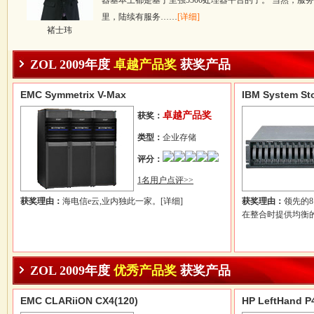
器基本上都是基于至强5500处理器平台的了。 当然，服
里，陆续有服务……
[详细]
褚士玮
ZOL 2009年度
卓越产品奖
获奖产品
EMC Symmetrix V-Max
IBM System St
卓越产品奖
获奖：
类型：
企业存储
评分：
1名用户点评>>
获奖理由：
海电信e云,业内独此一家。
[详细]
获奖理由：
领先的8
在整合时提供均衡
ZOL 2009年度
优秀产品奖
获奖产品
EMC CLARiiON CX4(120)
HP LeftHand P