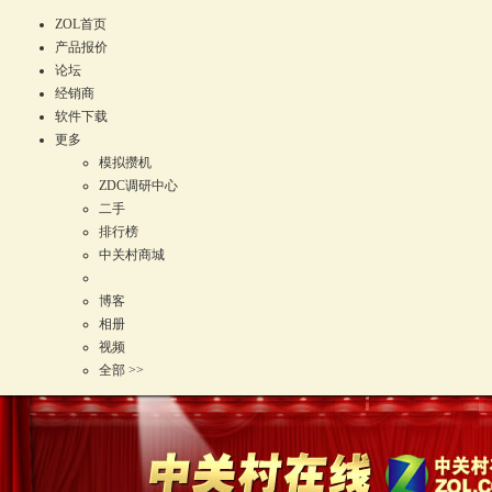
ZOL首页
产品报价
论坛
经销商
软件下载
更多
模拟攒机
ZDC调研中心
二手
排行榜
中关村商城
博客
相册
视频
全部 >>