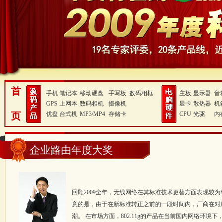
首
手机
笔记本
移动硬盘
手写板
数码相框
主板
显示器
音
GPS
上网本
数码相机
摄像机
显卡
散热器
机
页
优盘
台式机
MP3/MP4
存储卡
CPU
光驱
内
企业路由年度大奖
回顾2009全年，无线网络在其标准技术更替方面表现较为
意的是，由于在新标准转正之前的一段时间内，厂商在对
潮。 在市场方面，802.11g的产品在当前国内网络环境下