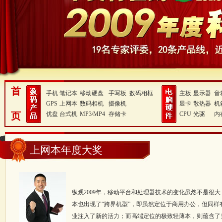
首
手机
笔记本
移动硬盘
手写板
数码相框
主板
显示器
音
GPS
上网本
数码相机
摄像机
显卡
散热器
机
页
优盘
台式机
MP3/MP4
存储卡
CPU
光驱
内
上网本年度大奖
纵观2009年，移动平台和处理器技术的变化虽然不是很
本也出现了“跨界机型”，即虽然定位于商用办公，但同样
业注入了新的活力；而高端定位的极致轻薄本，则蕴含了