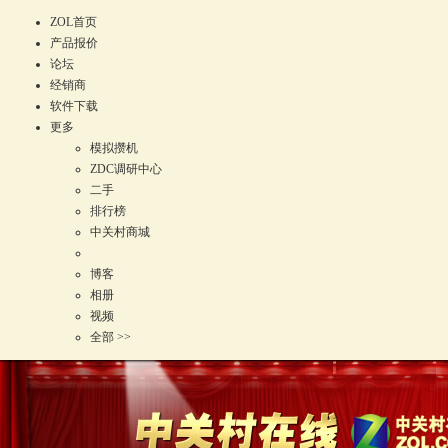
ZOL首页
产品报价
论坛
经销商
软件下载
更多
模拟攒机
ZDC调研中心
二手
排行榜
中关村商城
博客
相册
视频
全部 >>