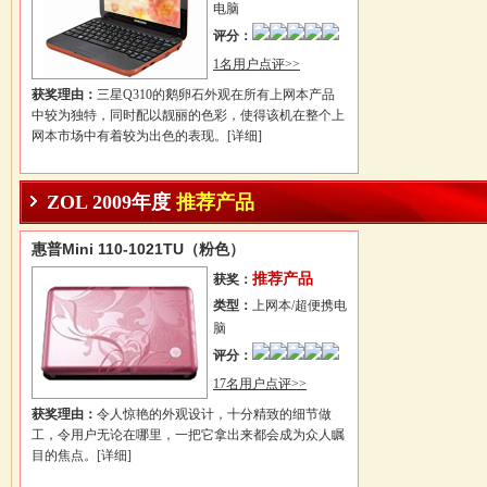
电脑
评分：
1名用户点评>>
获奖理由：
三星Q310的鹅卵石外观在所有上网本产品
中较为独特，同时配以靓丽的色彩，使得该机在整个上
网本市场中有着较为出色的表现。
[详细]
ZOL 2009年度
推荐产品
惠普Mini 110-1021TU（粉色）
推荐产品
获奖：
类型：
上网本/超便携电
脑
评分：
17名用户点评>>
获奖理由：
令人惊艳的外观设计，十分精致的细节做
工，令用户无论在哪里，一把它拿出来都会成为众人瞩
目的焦点。
[详细]