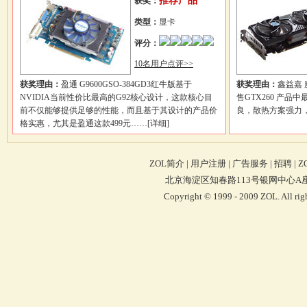
推荐产品
获奖：
类型：
显卡
评分：
10名用户点评>>
获奖理由：
盈通 G9600GSO-384GD3红牛版基于
获奖理由：
鑫益嘉 魔
NVIDIA当前性价比最高的G92核心设计，这款核心目
售GTX260 产
前不仅能够提供足够的性能，而且基于其设计的产品价
良，散热方案强力
格实惠，尤其是盈通这款499元……
[详细]
ZOL简介
|
用户注册
|
广告服务
|
招聘
|
Z
北京海淀区知春路113号银网中心A座9F 4
Copyright © 1999 - 2009 ZOL. Al