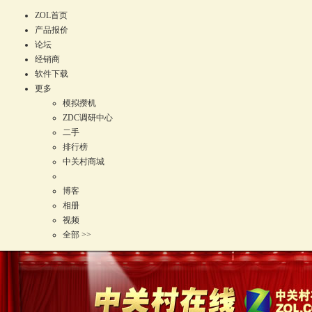
ZOL首页
产品报价
论坛
经销商
软件下载
更多
模拟攒机
ZDC调研中心
二手
排行榜
中关村商城
博客
相册
视频
全部 >>