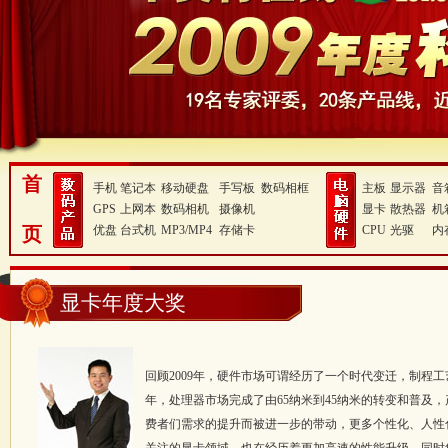
首
手机
笔记本
移动硬盘
手写板
数码相框
主板
显示器
音
GPS
上网本
数码相机
摄像机
显卡
散热器
机
页
优盘
台式机
MP3/MP4
存储卡
CPU
光驱
内
显卡年度大奖
回顾2009年，硬件市场可谓经历了一个时代变迁，制程
年，处理器市场完成了由65纳米到45纳米的转变和普及
费者们需求的提升而被进一步的带动，更多个性化、人性化