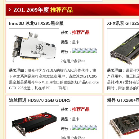
ZOL 2009年度
推荐产品
Inno3D 冰龙GTX295黑金版
XFX讯景 GTS25
推荐产品
获奖：
类型：
显卡
评分：
2名用户点评>>
获奖理由：
映众作为NVIDIA的核心AIC合作伙伴，旗
获奖理由：
讯景作为
下冰龙系列是主打高端发烧友用户，该款冰龙GTX295
产品用料、做工以及
黑金版是采用今年NVIDIA推出的顶级旗舰产品GeForce
是针对DIY爱好者
GTX 295改造，其在单PC……
[详细]
同时，附加更多的D
迪兰恒进 HD5870 1GB GDDR5
耕昇 GTX260
推荐产品
获奖：
类型：
显卡
评分：
0名用户点评>>