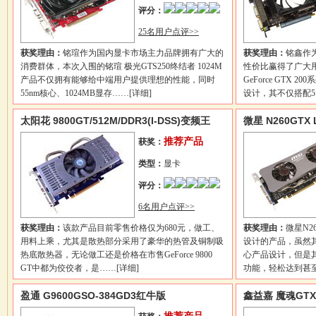
评分：
25名用户点评>>
获奖理由：
铭瑄作为国内显卡市场主力品牌拥有广大的
获奖理由：
铭鑫作
消费群体，本次入围的铭瑄 极光GTS250终结者 1024M
性价比赢得了广大
产品不仅拥有能够给中端用户提供理想的性能，同时
GeForce GTX 2
55nm核心、1024MB显存……
[详细]
设计，其不仅搭配
太阳花 9800GT/512M/DDR3(I-DSS)变频王
微星 N260GTX L
推荐产品
获奖：
类型：
显卡
评分：
6名用户点评>>
获奖理由：
该款产品目前零售价格仅为680元，做工、
获奖理由：
微星N26
用料上乘，尤其是散热部分采用了豪华的热管及铜制吸
设计的产品，虽然其
热底散热器，无论做工还是价格在市售GeForce 9800
心产品设计，但是
GT中都为佼佼者，是……
[详细]
功能，轻松达到甚
盈通 G9600GSO-384GD3红牛版
鑫益嘉 魔魂GTX2