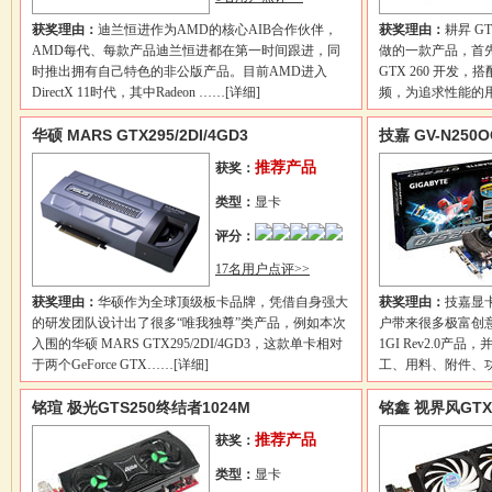
获奖理由：
迪兰恒进作为AMD的核心AIB合作伙伴，
获奖理由：
耕昇 G
AMD每代、每款产品迪兰恒进都在第一时间跟进，同
做的一款产品，首先
时推出拥有自己特色的非公版产品。目前AMD进入
GTX 260 开
DirectX 11时代，其中Radeon ……
[详细]
频，为追求性能的
华硕 MARS GTX295/2DI/4GD3
技嘉 GV-N250OC
推荐产品
获奖：
类型：
显卡
评分：
17名用户点评>>
获奖理由：
华硕作为全球顶级板卡品牌，凭借自身强大
获奖理由：
技嘉显
的研发团队设计出了很多“唯我独尊”类产品，例如本次
户带来很多极富创意的
入围的华硕 MARS GTX295/2DI/4GD3，这款单卡相对
1GI Rev2.0
于两个GeForce GTX……
[详细]
工、用料、附件、
铭瑄 极光GTS250终结者1024M
铭鑫 视界风GTX2
推荐产品
获奖：
类型：
显卡