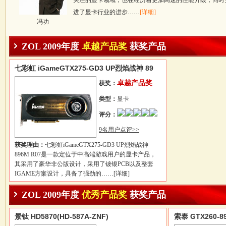
关注的显卡领域，也在经历着更加高速的性能升级，同时凭借
进了显卡行业的进步……
[详细]
冯功
ZOL 2009年度
卓越产品奖
获奖产品
七彩虹 iGameGTX275-GD3 UP烈焰战神 89
卓越产品奖
获奖：
类型：
显卡
评分：
9名用户点评>>
获奖理由：
七彩虹iGameGTX275-GD3 UP烈焰战神
896M R07是一款定位于中高端游戏用户的显卡产品，
其采用了豪华非公版设计，采用了镀银PCB以及整套
IGAME方案设计，具备了强劲的……
[详细]
ZOL 2009年度
优秀产品奖
获奖产品
景钛 HD5870(HD-587A-ZNF)
索泰 GTX260-