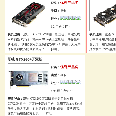
优秀产品奖
获奖：
类型：
显卡
评分：
1名用户点评>>
获奖理由：
景钛HD-587A-ZNF是一款定位于高端发烧
获奖理由：
索泰 G
用户的显卡产品，其采用40nm新工艺制程，具备强劲
于中高端用户的显
的性能，同时能够完美流畅的支持DX11特效，为用户
器设计，在散热性
体验更加优秀的画质奠定了……
[详细]
足发烧用户对超频
影驰 GTX260+无双版
优秀产品奖
获奖：
类型：
显卡
评分：
67名用户点评>>
获奖理由：
影驰 GTX260 无双版显卡是首款单槽
GTX260 显卡，其定位中高端用户，采用了Single Slot散
热器，极为美观，而且达到了长时间高效运转的需求。
这款产品在性能方面表……
[详细]