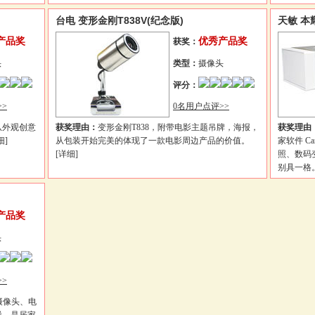
台电 变形金刚T838V(纪念版)
天敏 本耀
产品奖
优秀产品奖
获奖：
头
类型：
摄像头
评分：
>
0名用户点评>>
从外观创意
获奖理由：
变形金刚T838，附带电影主题吊牌，海报，
获奖理由
细]
从包装开始完美的体现了一款电影周边产品的价值。
家软件 C
[详细]
照、数码
别具一格
产品奖
头
>
摄像头、电