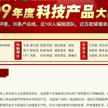
数码相框
主板
显示器
音箱/耳机
固态硬盘
鼠标
打印机
综合布
显卡
散热器
机箱/电源
键鼠套装
键盘
投影机
服务器
CPU
光驱
内存/硬盘
游戏周边
摄像头
交换机
防火墙
在技术上并没有什么实质性的变化，但是整个市场格局已经出现了很明显分工明确趋势。在
靠人性化的细节和更有针对性的产品。 但是除了国外一线品牌以外，国内主营键鼠
家都开始大力缩减自己的键盘生产线，尽全力推动套装市场的发展，即使像森松尼、