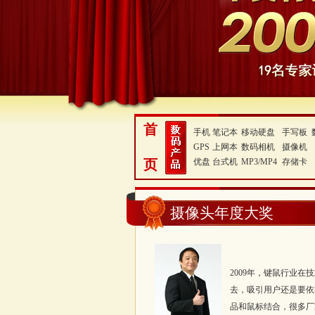
首
手机
笔记本
移动硬盘
手写板
GPS
上网本
数码相机
摄像机
页
优盘
台式机
MP3/MP4
存储卡
摄像头年度大奖
2009年，键鼠行业
去，吸引用户还是要依
品和鼠标结合，很多厂