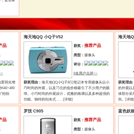
样，是居家
海天地QQ 小Q子V52
海天地Q
产品
推荐产品
获奖：
头
类型：
摄像头
评分：
>
0名用户点评>>
内置弱光增
获奖理由：
海天地QQ小Q子B52笔记本专用摄像头以小
获奖理由
0×480
巧时尚的外观，以及75元的低价格吸引了不少用户的眼
的外观以
“拍拍
球。小巧时尚的外观设计，优雅的格调以及多种超强的
体部分采
功能。独特的扣夹式……
[详细]
伤。
[详细
罗技 C905
蓝色妖姬
产品
推荐产品
获奖：
头
类型：
摄像头