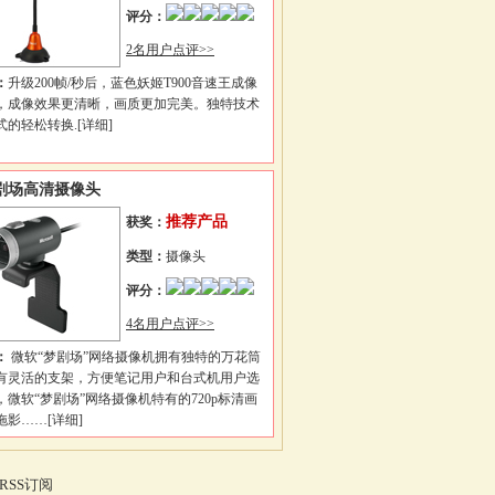
评分：
2名用户点评>>
：
升级200帧/秒后，蓝色妖姬T900音速王成像
，成像效果更清晰，画质更加完美。独特技术
式的轻松转换.
[详细]
剧场高清摄像头
推荐产品
获奖：
类型：
摄像头
评分：
4名用户点评>>
：
微软“梦剧场”网络摄像机拥有独特的万花筒
有灵活的支架，方便笔记用户和台式机用户选
微软“梦剧场”网络摄像机特有的720p标清画
拖影……
[详细]
RSS订阅