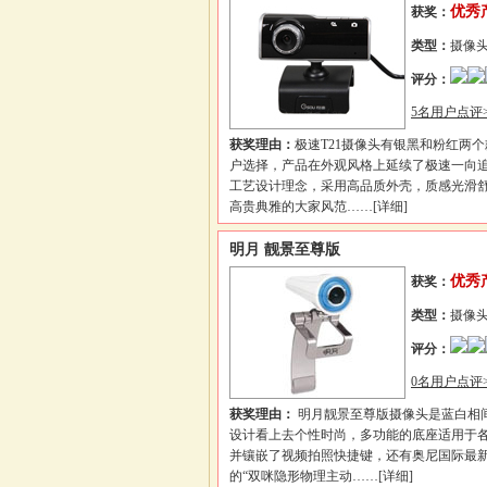
优秀
获奖：
类型：
摄像
评分：
5名用户点评>
获奖理由：
极速T21摄像头有银黑和粉红两
户选择，产品在外观风格上延续了极速一向
工艺设计理念，采用高品质外壳，质感光滑
高贵典雅的大家风范……
[详细]
明月 靓景至尊版
优秀
获奖：
类型：
摄像
评分：
0名用户点评>
获奖理由：
明月靓景至尊版摄像头是蓝白相
设计看上去个性时尚，多功能的底座适用于各
并镶嵌了视频拍照快捷键，还有奥尼国际最
的“双咪隐形物理主动……
[详细]