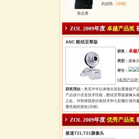
的趋势。
[详细]
陈志勇
ZOL 2009年度
卓越产品奖
ANC 酷炫至尊版
卓越
获奖：
类型：
摄像
评分：
6名用户点评>
获奖理由：
奥尼半年以来推出首款重量级产
产品设计还是技术性能，酷炫至尊版摄像头
之处。对双咪隐形抗噪技术和七彩魔灯感兴
重性能的朋友
[详细]
ZOL 2009年度
优秀产品奖
极速T21,T21摄像头