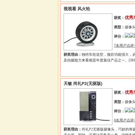
视视看 风火轮
优秀
获奖：
类型：
摄像
评分：
7名用户点评>
获奖理由：
独特车轮造型，微距功能强大，
及拍摄能力来看都是年度最佳产品之一。
[详
天敏 尚礼P2(无驱版)
优秀
获奖：
类型：
摄像
评分：
0名用户点评>
获奖理由：
尚礼P2无驱版摄像头，巧妙的将