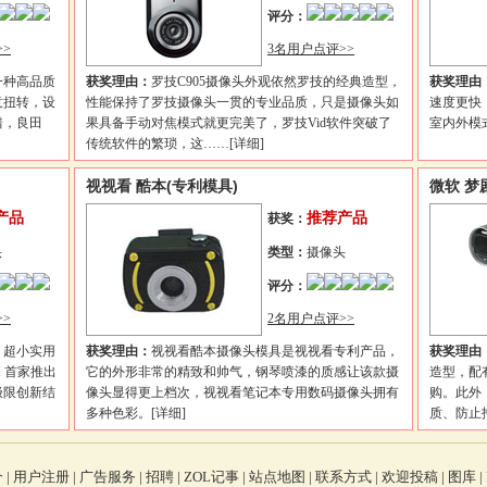
评分：
>
3名用户点评>>
一种高品质
获奖理由：
罗技C905摄像头外观依然罗技的经典造型，
获奖理由
意扭转，设
性能保持了罗技摄像头一贯的专业品质，只是摄像头如
速度更快
错，良田
果具备手动对焦模式就更完美了，罗技Vid软件突破了
室内外模
传统软件的繁琐，这……
[详细]
视视看 酷本(专利模具)
微软 梦
产品
推荐产品
获奖：
头
类型：
摄像头
评分：
>
2名用户点评>>
，超小实用
获奖理由：
视视看酷本摄像头模具是视视看专利产品，
获奖理由
 首家推出
它的外形非常的精致和帅气，钢琴喷漆的质感让该款摄
造型，配
极限创新结
像头显得更上档次，视视看笔记本专用数码摄像头拥有
购。此外，
多种色彩。
[详细]
质、防止
介
|
用户注册
|
广告服务
|
招聘
|
ZOL记事
|
站点地图
|
联系方式
|
欢迎投稿
|
图库
|