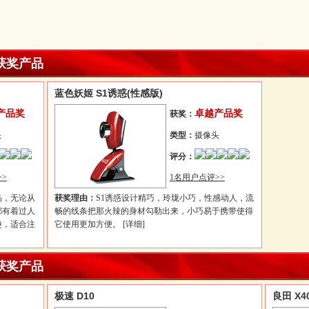
获奖产品
蓝色妖姬 S1诱惑(性感版)
产品奖
卓越产品奖
获奖：
头
类型：
摄像头
评分：
>
1名用户点评>>
品，无论从
获奖理由：
S1诱惑设计精巧，玲珑小巧，性感动人，流
都有着过人
畅的线条把那火辣的身材勾勒出来，小巧易于携带使得
趣，适合注
它使用更加方便。
[详细]
获奖产品
极速 D10
良田 X4