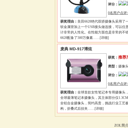
评分：
0名用户点评>
获奖理由：
良田6628绝代双骄摄像头采用了
软金属管加上一个USB接头做连接，可以任
计非常的人性化。在性能方面也是非常的不
6628配备了500万像素……
[详细]
麦典 MD-917博炫
推荐
获奖：
类型：
摄像
评分：
0名用户点评>
获奖理由：
全球首款女性笔记本专用摄像头
全球最薄笔记本摄像头，其主体部分仅1.3CM
全铝合金摄像头，简约高贵，挑战行业工艺
构，折叠式后挂夹……
[详细]
ZOL简