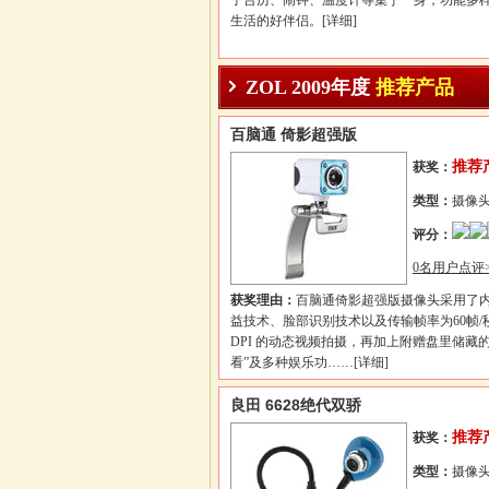
子台历、闹钟、温度计等集于一身，功能多
生活的好伴侣。
[详细]
ZOL 2009年度
推荐产品
百脑通 倚影超强版
推荐
获奖：
类型：
摄像
评分：
0名用户点评>
获奖理由：
百脑通倚影超强版摄像头采用了
益技术、脸部识别技术以及传输帧率为60帧/秒64
DPI 的动态视频拍摄，再加上附赠盘里储藏的
看”及多种娱乐功……
[详细]
良田 6628绝代双骄
推荐
获奖：
类型：
摄像