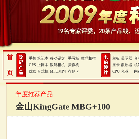
首
手机
笔记本
移动硬盘
手写板
数码相框
主板
显示器
音
GPS
上网本
数码相机
摄像机
显卡
散热器
机
页
优盘
台式机
MP3/MP4
存储卡
CPU
光驱
内
年度推荐产品
金山KingGate MBG+100