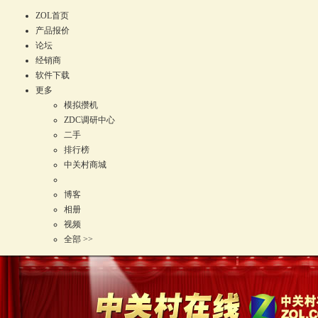
ZOL首页
产品报价
论坛
经销商
软件下载
更多
模拟攒机
ZDC调研中心
二手
排行榜
中关村商城
博客
相册
视频
全部 >>