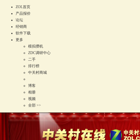
ZOL首页
产品报价
论坛
经销商
软件下载
更多
模拟攒机
ZDC调研中心
二手
排行榜
中关村商城
博客
相册
视频
全部 >>