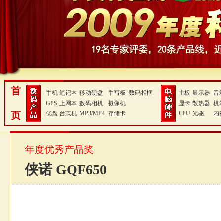
首
手机
笔记本
移动硬盘
手写板
数码相框
主板
显示器
音
GPS
上网本
数码相机
摄像机
显卡
散热器
机
页
优盘
台式机
MP3/MP4
存储卡
CPU
光驱
内
年度优秀产品奖
侠诺 GQF650