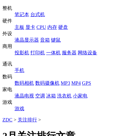
整机
笔记本
台式机
硬件
主板
显卡
CPU
内存
硬盘
外设
液晶显示器
音箱
键鼠
商用
投影机
打印机
一体机
服务器
网络设备
通讯
手机
数码
数码相机
数码摄像机
MP3
MP4
GPS
家电
液晶电视
空调
冰箱
洗衣机
小家电
游戏
游戏
ZDC
>
关注排行
>