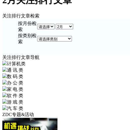
2月关注排行文章
关注排行文章检索
按
月份
检
索
按
类别
检
索
关注排行文章导航
计算机类
通 讯 类
数 码 类
办 公 类
家 电 类
软 件 类
游 戏 类
汽 车 类
ZDC专题&活动