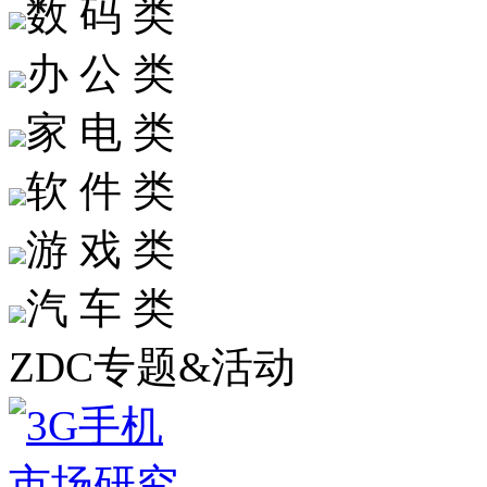
数 码 类
办 公 类
家 电 类
软 件 类
游 戏 类
汽 车 类
ZDC专题&活动