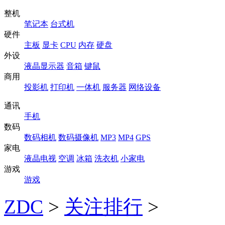
整机
笔记本
台式机
硬件
主板
显卡
CPU
内存
硬盘
外设
液晶显示器
音箱
键鼠
商用
投影机
打印机
一体机
服务器
网络设备
通讯
手机
数码
数码相机
数码摄像机
MP3
MP4
GPS
家电
液晶电视
空调
冰箱
洗衣机
小家电
游戏
游戏
ZDC
>
关注排行
>