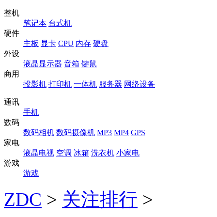
整机
笔记本
台式机
硬件
主板
显卡
CPU
内存
硬盘
外设
液晶显示器
音箱
键鼠
商用
投影机
打印机
一体机
服务器
网络设备
通讯
手机
数码
数码相机
数码摄像机
MP3
MP4
GPS
家电
液晶电视
空调
冰箱
洗衣机
小家电
游戏
游戏
ZDC
>
关注排行
>