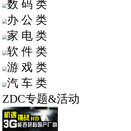
数 码 类
办 公 类
家 电 类
软 件 类
游 戏 类
汽 车 类
ZDC专题&活动