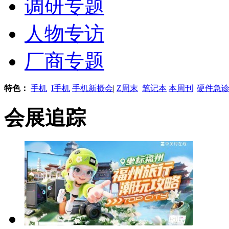
调研专题
人物专访
厂商专题
特色：
手机
I手机
手机新摄会
|
Z周末
笔记本
本周刊
|
硬件急
会展追踪