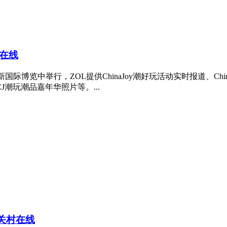
村在线
在上海新国际博览中举行，ZOL提供ChinaJoy潮好玩活动实时报道、Chin
击CJ潮玩潮品嘉年华照片等。...
-中关村在线