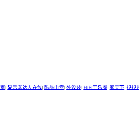
诊室
|
显示器达人在线
|
酷品电竞
|
外设装
|
HiFi于乐圈
|
家天下
|
投投