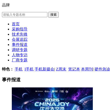
品牌
首页
采购指导
技术先锋
会展追踪
事件报道
调研专题
人物专访
厂商专题
特色：
手机
I手机
手机新摄会
|
Z周末
笔记本
本周刊
|
硬件急
事件报道