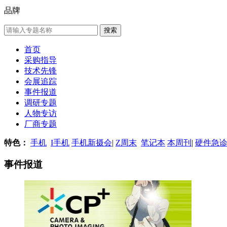
品牌
首页
采购指导
技术先锋
会展追踪
事件报道
调研专题
人物专访
厂商专题
特色：
手机
I手机
手机新摄会
|
Z周末
笔记本
本周刊
|
硬件急
事件报道