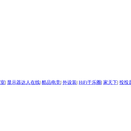
诊室
|
显示器达人在线
|
酷品电竞
|
外设装
|
HiFi于乐圈
|
家天下
|
投投