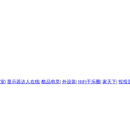
诊室
|
显示器达人在线
|
酷品电竞
|
外设装
|
HiFi于乐圈
|
家天下
|
投投