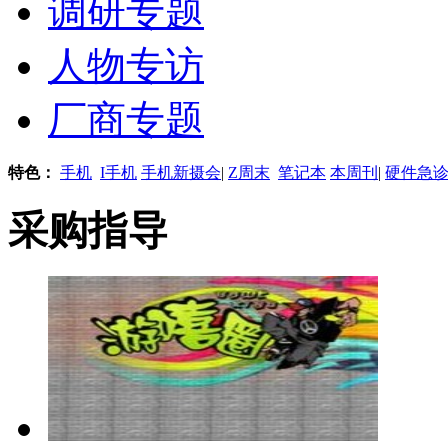
调研专题
人物专访
厂商专题
特色：
手机
I手机
手机新摄会
|
Z周末
笔记本
本周刊
|
硬件急
采购指导