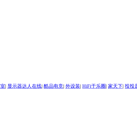
诊室
|
显示器达人在线
|
酷品电竞
|
外设装
|
HiFi于乐圈
|
家天下
|
投投