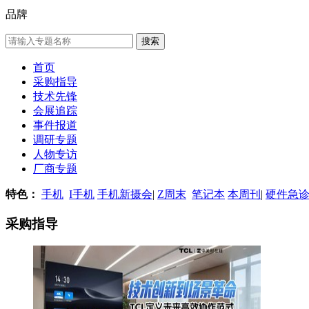
品牌
首页
采购指导
技术先锋
会展追踪
事件报道
调研专题
人物专访
厂商专题
特色：
手机
I手机
手机新摄会
|
Z周末
笔记本
本周刊
|
硬件急
采购指导