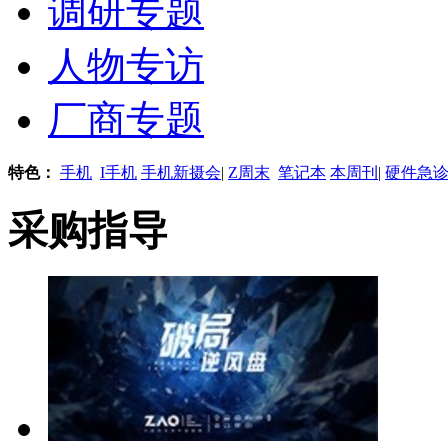
调研专题
人物专访
厂商专题
特色：
手机
I手机
手机新摄会
|
Z周末
笔记本
本周刊
|
硬件急
采购指导